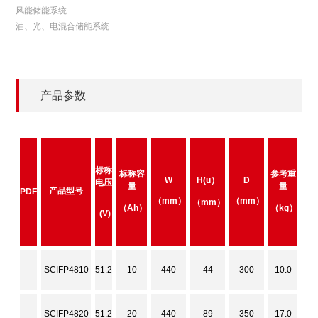
风能储能系统
油、光、电混合储能系统
产品参数
标称
标称容
参考重
最
W
H(u）
D
电压
量
量
电
产品型号
PDF
（mm）
（mm）
（mm）
（Ah）
（kg）
（
(V)
SCIFP4810
51.2
10
440
44
300
10.0
1
SCIFP4820
51.2
20
440
89
350
17.0
2