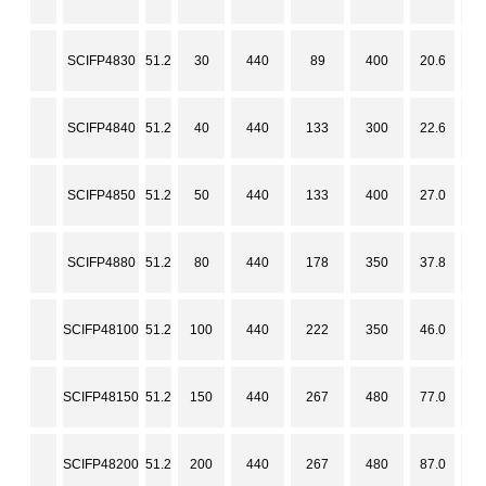
SCIFP4830
51.2
30
440
89
400
20.6
3
SCIFP4840
51.2
40
440
133
300
22.6
4
SCIFP4850
51.2
50
440
133
400
27.0
5
SCIFP4880
51.2
80
440
178
350
37.8
8
SCIFP48100
51.2
100
440
222
350
46.0
10
SCIFP48150
51.2
150
440
267
480
77.0
15
SCIFP48200
51.2
200
440
267
480
87.0
20